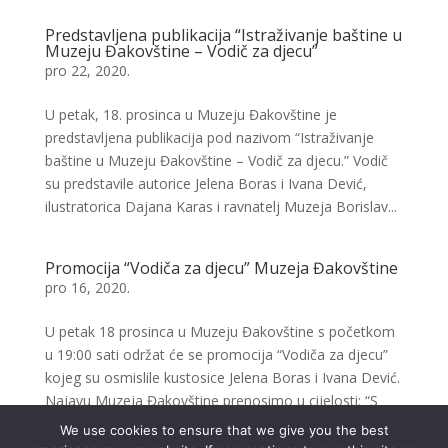
Predstavljena publikacija “Istraživanje baštine u
Muzeju Đakovštine – Vodič za djecu”
pro 22, 2020.
U petak, 18. prosinca u Muzeju Đakovštine je
predstavljena publikacija pod nazivom “Istraživanje
baštine u Muzeju Đakovštine – Vodič za djecu.” Vodič
su predstavile autorice Jelena Boras i Ivana Dević,
ilustratorica Dajana Karas i ravnatelj Muzeja Borislav...
Promocija “Vodiča za djecu” Muzeja Đakovštine
pro 16, 2020.
U petak 18 prosinca u Muzeju Đakovštine s početkom
u 19:00 sati održat će se promocija “Vodiča za djecu”
kojeg su osmislile kustosice Jelena Boras i Ivana Dević.
Najavu Muzeja Đakovštine prenosimo u cijelosti: “S
velikim veseljem najavljujemo...
We use cookies to ensure that we give you the best