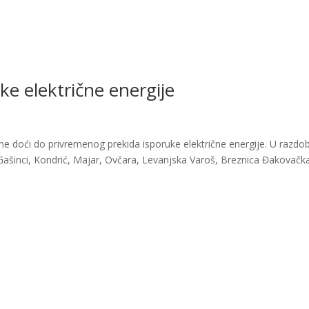
ke električne energije
ine doći do privremenog prekida isporuke električne energije. U razdob
e Gašinci, Kondrić, Majar, Ovčara, Levanjska Varoš, Breznica Đakovačk