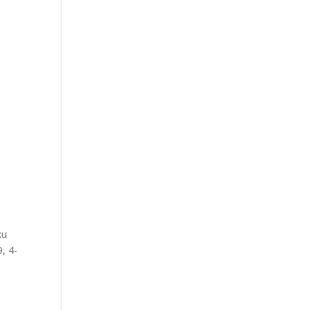
ku
9, 4-