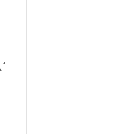
lju
a,