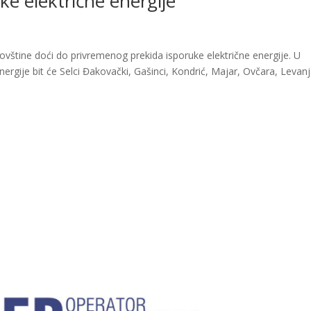
ke električne energije
ovštine doći do privremenog prekida isporuke električne energije. U
energije bit će Selci Đakovački, Gašinci, Kondrić, Majar, Ovčara, Levan