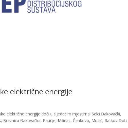
ke električne energije
uke električne energije doći u sljedećim mjestima: Selci Đakovački,
š, Breznica Đakovačka, Paučje, Milinac, Čenkovo, Musić, Ratkov Dol i