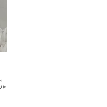
od
i je