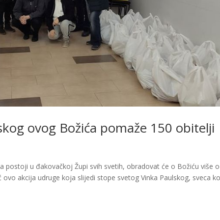
kog ovog Božića pomaže 150 obitelji
 postoji u đakovačkoj Župi svih svetih, obradovat će o Božiću više 
eć ovo akcija udruge koja slijedi stope svetog Vinka Paulskog, sveca koj