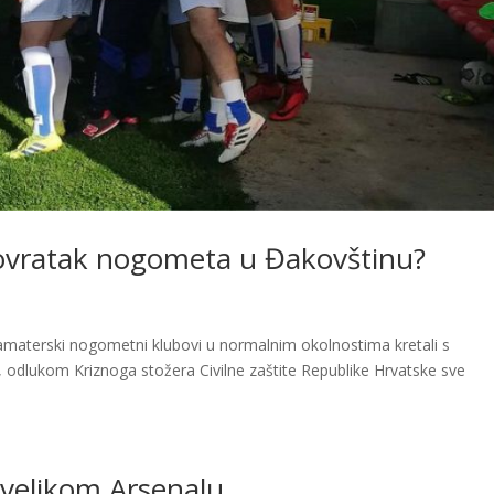
ovratak nogometa u Đakovštinu?
i amaterski nogometni klubovi u normalnim okolnostima kretali s
 odlukom Kriznoga stožera Civilne zaštite Republike Hrvatske sve
 velikom Arsenalu