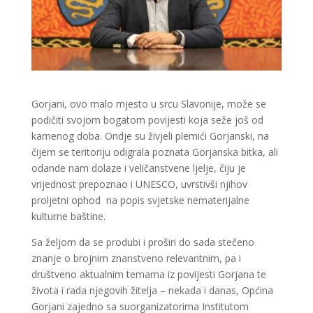
Gorjani, ovo malo mjesto u srcu Slavonije, može se
podičiti svojom bogatom povijesti koja seže još od
kamenog doba. Ondje su živjeli plemići Gorjanski, na
čijem se teritoriju odigrala poznata Gorjanska bitka, ali
odande nam dolaze i veličanstvene ljelje, čiju je
vrijednost prepoznao i UNESCO, uvrstivši njihov
proljetni ophod na popis svjetske nematerijalne
kulturne baštine.
Sa željom da se produbi i proširi do sada stečeno
znanje o brojnim znanstveno relevantnim, pa i
društveno aktualnim temama iz povijesti Gorjana te
života i rada njegovih žitelja – nekada i danas, Općina
Gorjani zajedno sa suorganizatorima Institutom