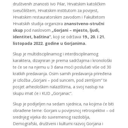
društvenih znanosti Ivo Pilar, Hrvatskim katoličkim
sveučilištem, Hrvatskim institutom za povijest,
Hrvatskim restauratorskim zavodom i Fakultetom
Hrvatskih studija organizira
znanstveno-stručni
skup
pod naslovom
„Gorjani – mjesto, ljudi,
identitet, baština“
, koji se održava
19.,
20. i 21.
listopada 2022. godine u Gorjanima.
Skup je multidisciplinarnog i interdisciplinarnog
karaktera, dizajniran je prema sadržajima i kronološki
te će se na njemu u 3 dana moći poslušati više od 30
kratkih predavanja. Osim samih predavanja priređena
je izložba „Gorjani – pod suncem, pod zemljom“ te
posjet arheološkim nalazištima, a svoj nastup na
skupu imat će i KUD „Gorjanac“.
Skup je podijeljen na sedam sjednica, na kojima će biti
obrađene teme: Gorjani u povijesnoj retrospektivi – od
srednjeg vijeka do suvremenog razdoblja,
Demografski, društveni i kulturni razvoj Gorjana i