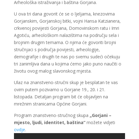
Arheološka istraživanja i baština Gorjana.
U ova tri dana govorit će se o ljeljama, knezovima
Gorjanskim, Gorjanskoj bitki, vojni Hansa Katzianera,
crkvenoj povijesti Gorjana, Domovinskom ratu i Imri
Agotiću, arheološkom nalazištima na području sela i
brojnim drugim temama. O njima će govoriti brojni
stručnjaci s područja povijesti, arheologije,
demografije i drugih te nas po svemu sudeći očekuju
tri zanimljiva dana u kojima ćemo jako puno naučiti o
životu ovog malog slavonskog mjesta.
Ulaz na znanstveno-stručni skup je besplatan te vas
ovim putem pozivamo u Gorjane 19., 20. i 21.
listopada. Detaljan program bit će objavljen na
mrežnim stranicama Općine Gorjani.
Program znanstveno-stručnog skupa
„Gorjani –
mjesto, ljudi, identitet, baština“
možete vidjeti
ovdje
.