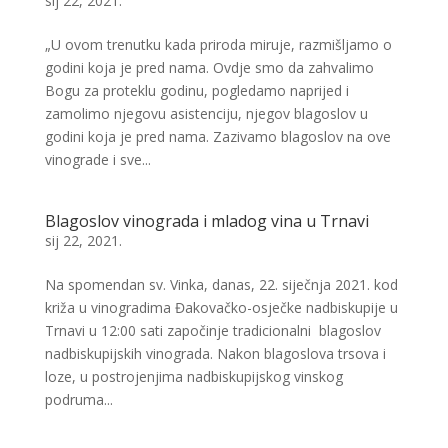
sij 22, 2021.
„U ovom trenutku kada priroda miruje, razmišljamo o
godini koja je pred nama. Ovdje smo da zahvalimo
Bogu za proteklu godinu, pogledamo naprijed i
zamolimo njegovu asistenciju, njegov blagoslov u
godini koja je pred nama. Zazivamo blagoslov na ove
vinograde i sve...
Blagoslov vinograda i mladog vina u Trnavi
sij 22, 2021.
Na spomendan sv. Vinka, danas, 22. siječnja 2021. kod
križa u vinogradima Đakovačko-osječke nadbiskupije u
Trnavi u 12:00 sati započinje tradicionalni blagoslov
nadbiskupijskih vinograda. Nakon blagoslova trsova i
loze, u postrojenjima nadbiskupijskog vinskog
podruma...