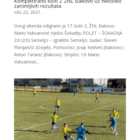
Kompletirano kolo 2. ŽNL Đakovo uz nekoliko
zanimljivih rezultata
ožu 22, 2021.
Ovog vikenda odigrano je 17. kolo 2. ŽNL Đakovo.
Mario Vuksanović riješio Šokadiju POLET – ŠOKADIJA
2:0 (2:0) Semeljci – Igralište Semeljci. Sudac: Slaven
Florijančić (Osijek). Pomoćnici: Josip Kedveš (Đakovo) i
Antun Taranić (Đakovo). Strijelci: 1:0 Mario
Vuksanović...