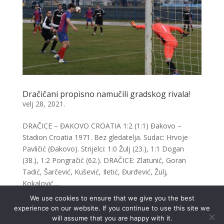
Dračičani propisno namučili gradskog rivala!
velj 28, 2021.
DRAČICE – ĐAKOVO CROATIA 1:2 (1:1) Đakovo –
Stadion Croatia 1971. Bez gledatelja. Sudac: Hrvoje
Pavličić (Đakovo). Strijelci: 1:0 Žulj (23.), 1:1 Dogan
(38.), 1:2 Pongračić (62.). DRAČICE: Zlatunić, Goran
Tadić, Šarčević, Kušević, Iletić, Đurđević, Žulj,
Kokalović,...
We use cookies to ensure that we give you the best
experience on our website. If you continue to use this site we
« Older Entries
will assume that you are happy with it.