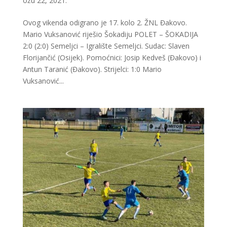
ožu 22, 2021.
Ovog vikenda odigrano je 17. kolo 2. ŽNL Đakovo.
Mario Vuksanović riješio Šokadiju POLET – ŠOKADIJA
2:0 (2:0) Semeljci – Igralište Semeljci. Sudac: Slaven
Florijančić (Osijek). Pomoćnici: Josip Kedveš (Đakovo) i
Antun Taranić (Đakovo). Strijelci: 1:0 Mario
Vuksanović...